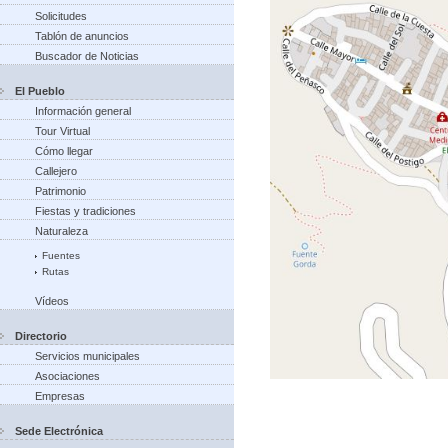
Solicitudes
Tablón de anuncios
Buscador de Noticias
El Pueblo
Información general
Tour Virtual
Cómo llegar
Callejero
Patrimonio
Fiestas y tradiciones
Naturaleza
Fuentes
Rutas
Vídeos
Directorio
Servicios municipales
Asociaciones
Empresas
Sede Electrónica