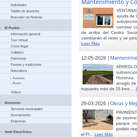
Mantenimiento y Co
Solicitudes
VENTANAS
Tablón de anuncios
ayuda de l
Buscador de Noticias
subvenci
cambiar ca
El Pueblo
de arriba del Centro Soci
Información general
cambiarán el resto y se pint
Tour Virtual
Leer Más
Cómo llegar
Callejero
|
Mantenimie
12-05-2026
Patrimonio
Fiestas y tradiciones
ARREGLO
Naturaleza
subvenció
Hocensa, 
Fuentes
arreglo de
Rutas
supuesto más de 15 kms....
Vídeos
|
Obras y Mej
29-03-2026
Directorio
Servicios municipales
PAVIMENTA
Asociaciones
de pavimen
Empresas
parque nr
podido rea
Sede Electrónica
el FI...
Leer Más