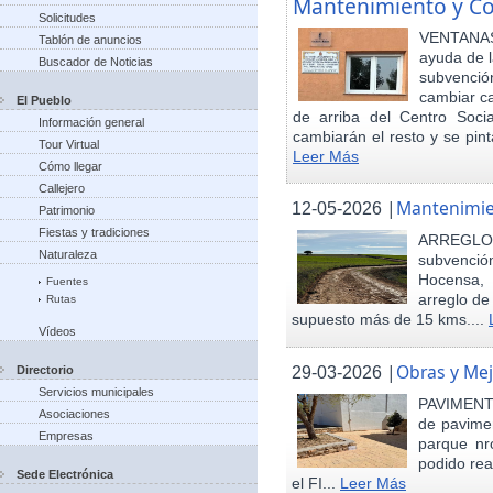
Mantenimiento y Co
Solicitudes
VENTANAS
Tablón de anuncios
ayuda de l
Buscador de Noticias
subvenci
cambiar ca
El Pueblo
de arriba del Centro Soci
Información general
cambiarán el resto y se pint
Tour Virtual
Leer Más
Cómo llegar
Callejero
|
Mantenimie
12-05-2026
Patrimonio
Fiestas y tradiciones
ARREGLO
Naturaleza
subvenció
Hocensa, 
Fuentes
arreglo de
Rutas
supuesto más de 15 kms....
Vídeos
|
Obras y Mej
29-03-2026
Directorio
Servicios municipales
PAVIMENTA
Asociaciones
de pavimen
Empresas
parque nr
podido rea
Sede Electrónica
el FI...
Leer Más