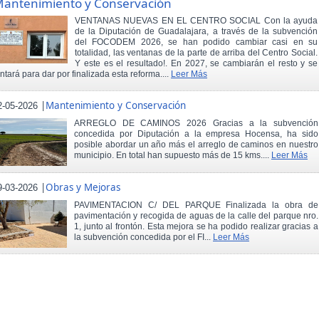
antenimiento y Conservación
VENTANAS NUEVAS EN EL CENTRO SOCIAL Con la ayuda
de la Diputación de Guadalajara, a través de la subvención
del FOCODEM 2026, se han podido cambiar casi en su
totalidad, las ventanas de la parte de arriba del Centro Social.
Y este es el resultado!. En 2027, se cambiarán el resto y se
intará para dar por finalizada esta reforma....
Leer Más
|
Mantenimiento y Conservación
2-05-2026
ARREGLO DE CAMINOS 2026 Gracias a la subvención
concedida por Diputación a la empresa Hocensa, ha sido
posible abordar un año más el arreglo de caminos en nuestro
municipio. En total han supuesto más de 15 kms....
Leer Más
|
Obras y Mejoras
9-03-2026
PAVIMENTACION C/ DEL PARQUE Finalizada la obra de
pavimentación y recogida de aguas de la calle del parque nro.
1, junto al frontón. Esta mejora se ha podido realizar gracias a
la subvención concedida por el FI...
Leer Más