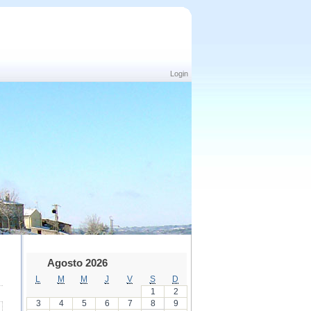
Login
Agosto 2026
L
M
M
J
V
S
D
1
2
3
4
5
6
7
8
9