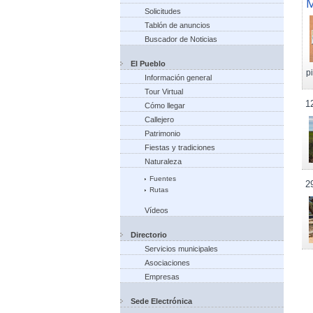
M
Solicitudes
Tablón de anuncios
Buscador de Noticias
El Pueblo
p
Información general
Tour Virtual
1
Cómo llegar
Callejero
Patrimonio
Fiestas y tradiciones
Naturaleza
Fuentes
2
Rutas
Vídeos
Directorio
Servicios municipales
Asociaciones
Empresas
Sede Electrónica