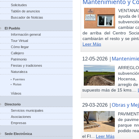
Mantenimiento y Co
Solicitudes
VENTANAS
Tablón de anuncios
ayuda de l
Buscador de Noticias
subvenci
cambiar ca
El Pueblo
de arriba del Centro Soci
Información general
cambiarán el resto y se pint
Tour Virtual
Leer Más
Cómo llegar
Callejero
|
Mantenimie
12-05-2026
Patrimonio
Fiestas y tradiciones
ARREGLO
Naturaleza
subvenció
Hocensa, 
Fuentes
arreglo de
Rutas
supuesto más de 15 kms....
Vídeos
|
Obras y Mej
29-03-2026
Directorio
Servicios municipales
PAVIMENTA
Asociaciones
de pavimen
Empresas
parque nr
podido rea
Sede Electrónica
el FI...
Leer Más