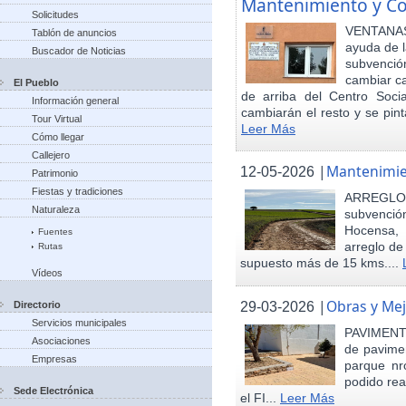
Mantenimiento y Co
Solicitudes
VENTANAS
Tablón de anuncios
ayuda de l
Buscador de Noticias
subvenci
cambiar ca
El Pueblo
de arriba del Centro Soci
Información general
cambiarán el resto y se pint
Tour Virtual
Leer Más
Cómo llegar
Callejero
|
Mantenimie
12-05-2026
Patrimonio
Fiestas y tradiciones
ARREGLO
Naturaleza
subvenció
Hocensa, 
Fuentes
arreglo de
Rutas
supuesto más de 15 kms....
Vídeos
|
Obras y Mej
29-03-2026
Directorio
Servicios municipales
PAVIMENTA
Asociaciones
de pavimen
Empresas
parque nr
podido rea
Sede Electrónica
el FI...
Leer Más