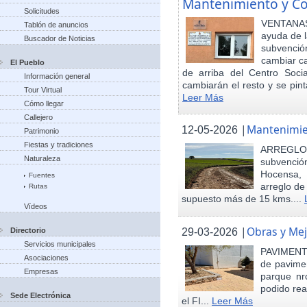
Mantenimiento y Co
Solicitudes
VENTANAS
Tablón de anuncios
ayuda de l
Buscador de Noticias
subvenci
cambiar ca
El Pueblo
de arriba del Centro Soci
Información general
cambiarán el resto y se pint
Tour Virtual
Leer Más
Cómo llegar
Callejero
|
Mantenimie
12-05-2026
Patrimonio
Fiestas y tradiciones
ARREGLO
Naturaleza
subvenció
Hocensa, 
Fuentes
arreglo de
Rutas
supuesto más de 15 kms....
Vídeos
|
Obras y Mej
29-03-2026
Directorio
Servicios municipales
PAVIMENTA
Asociaciones
de pavimen
Empresas
parque nr
podido rea
Sede Electrónica
el FI...
Leer Más