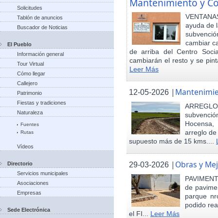
Mantenimiento y Co
Solicitudes
VENTANAS
Tablón de anuncios
ayuda de l
Buscador de Noticias
subvenci
cambiar ca
El Pueblo
de arriba del Centro Soci
Información general
cambiarán el resto y se pint
Tour Virtual
Leer Más
Cómo llegar
Callejero
|
Mantenimie
12-05-2026
Patrimonio
Fiestas y tradiciones
ARREGLO
Naturaleza
subvenció
Hocensa, 
Fuentes
arreglo de
Rutas
supuesto más de 15 kms....
Vídeos
|
Obras y Mej
29-03-2026
Directorio
Servicios municipales
PAVIMENTA
Asociaciones
de pavimen
Empresas
parque nr
podido rea
Sede Electrónica
el FI...
Leer Más