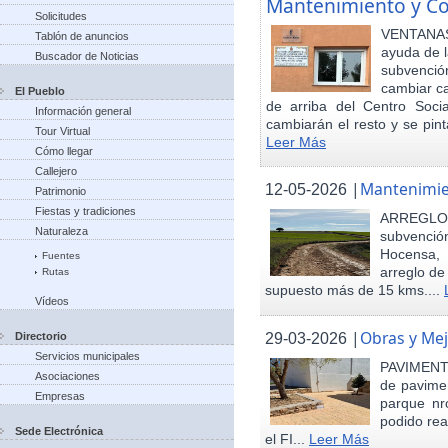
Mantenimiento y Co
Solicitudes
VENTANAS
Tablón de anuncios
ayuda de l
Buscador de Noticias
subvenci
cambiar ca
El Pueblo
de arriba del Centro Soci
Información general
cambiarán el resto y se pint
Tour Virtual
Leer Más
Cómo llegar
Callejero
|
Mantenimie
12-05-2026
Patrimonio
Fiestas y tradiciones
ARREGLO
Naturaleza
subvenció
Hocensa, 
Fuentes
arreglo de
Rutas
supuesto más de 15 kms....
Vídeos
|
Obras y Mej
29-03-2026
Directorio
Servicios municipales
PAVIMENTA
Asociaciones
de pavimen
Empresas
parque nr
podido rea
Sede Electrónica
el FI...
Leer Más