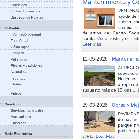
Mantenimiento y Co
Solicitudes
VENTANAS
Tablón de anuncios
ayuda de l
Buscador de Noticias
subvenci
cambiar ca
El Pueblo
de arriba del Centro Soci
Información general
cambiarán el resto y se pint
Tour Virtual
Leer Más
Cómo llegar
Callejero
|
Mantenimie
12-05-2026
Patrimonio
Fiestas y tradiciones
ARREGLO
Naturaleza
subvenció
Hocensa, 
Fuentes
arreglo de
Rutas
supuesto más de 15 kms....
Vídeos
|
Obras y Mej
29-03-2026
Directorio
Servicios municipales
PAVIMENTA
Asociaciones
de pavimen
Empresas
parque nr
podido rea
Sede Electrónica
el FI...
Leer Más