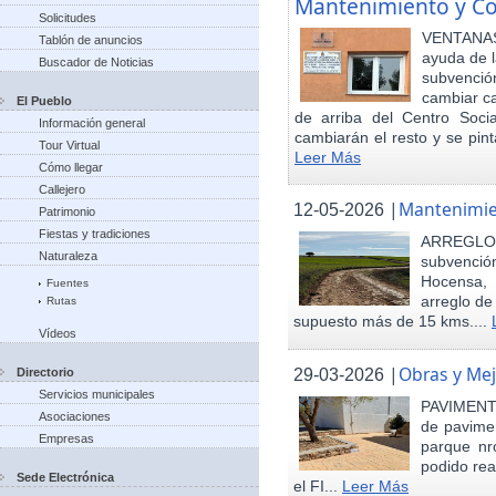
Mantenimiento y Co
Solicitudes
VENTANAS
Tablón de anuncios
ayuda de l
Buscador de Noticias
subvenci
cambiar ca
El Pueblo
de arriba del Centro Soci
Información general
cambiarán el resto y se pint
Tour Virtual
Leer Más
Cómo llegar
Callejero
|
Mantenimie
12-05-2026
Patrimonio
Fiestas y tradiciones
ARREGLO
Naturaleza
subvenció
Hocensa, 
Fuentes
arreglo de
Rutas
supuesto más de 15 kms....
Vídeos
|
Obras y Mej
29-03-2026
Directorio
Servicios municipales
PAVIMENTA
Asociaciones
de pavimen
Empresas
parque nr
podido rea
Sede Electrónica
el FI...
Leer Más