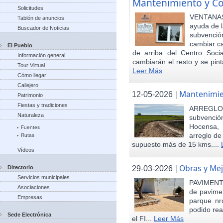
Mantenimiento y Co
Solicitudes
VENTANAS
Tablón de anuncios
ayuda de l
Buscador de Noticias
subvenci
cambiar ca
El Pueblo
de arriba del Centro Soci
Información general
cambiarán el resto y se pint
Tour Virtual
Leer Más
Cómo llegar
Callejero
|
Mantenimie
12-05-2026
Patrimonio
Fiestas y tradiciones
ARREGLO
Naturaleza
subvenció
Hocensa, 
Fuentes
arreglo de
Rutas
supuesto más de 15 kms....
Vídeos
|
Obras y Mej
29-03-2026
Directorio
Servicios municipales
PAVIMENTA
Asociaciones
de pavimen
Empresas
parque nr
podido rea
Sede Electrónica
el FI...
Leer Más