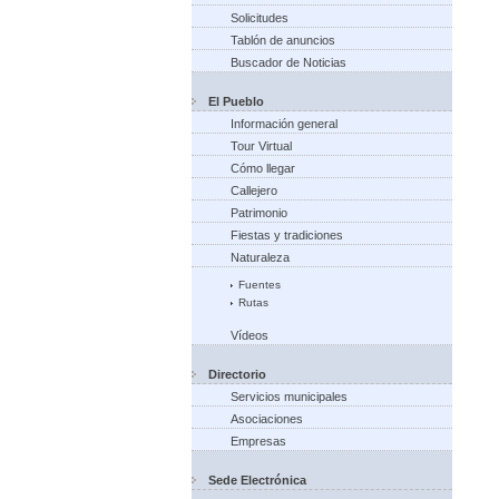
Solicitudes
Tablón de anuncios
Buscador de Noticias
El Pueblo
Información general
Tour Virtual
Cómo llegar
Callejero
Patrimonio
Fiestas y tradiciones
Naturaleza
Fuentes
Rutas
Vídeos
Directorio
Servicios municipales
Asociaciones
Empresas
Sede Electrónica