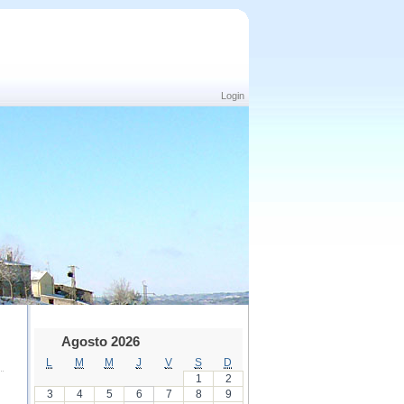
Login
Agosto 2026
L
M
M
J
V
S
D
1
2
3
4
5
6
7
8
9