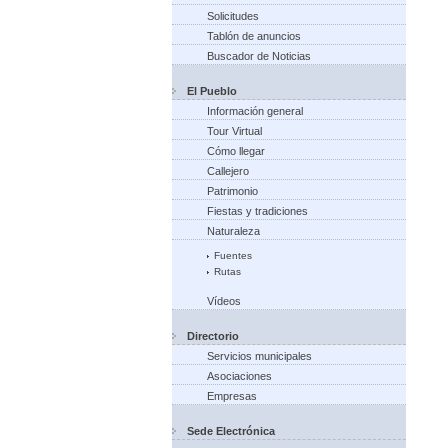
Solicitudes
Tablón de anuncios
Buscador de Noticias
El Pueblo
Información general
Tour Virtual
Cómo llegar
Callejero
Patrimonio
Fiestas y tradiciones
Naturaleza
Fuentes
Rutas
Vídeos
Directorio
Servicios municipales
Asociaciones
Empresas
Sede Electrónica