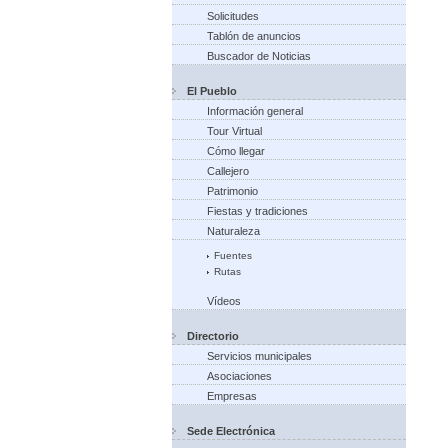
Solicitudes
Tablón de anuncios
Buscador de Noticias
El Pueblo
Información general
Tour Virtual
Cómo llegar
Callejero
Patrimonio
Fiestas y tradiciones
Naturaleza
Fuentes
Rutas
Vídeos
Directorio
Servicios municipales
Asociaciones
Empresas
Sede Electrónica