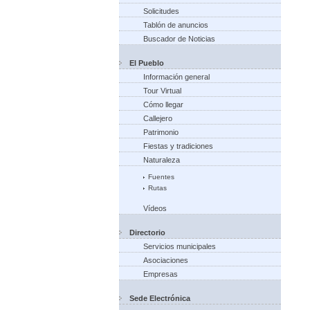
Solicitudes
Tablón de anuncios
Buscador de Noticias
El Pueblo
Información general
Tour Virtual
Cómo llegar
Callejero
Patrimonio
Fiestas y tradiciones
Naturaleza
Fuentes
Rutas
Vídeos
Directorio
Servicios municipales
Asociaciones
Empresas
Sede Electrónica