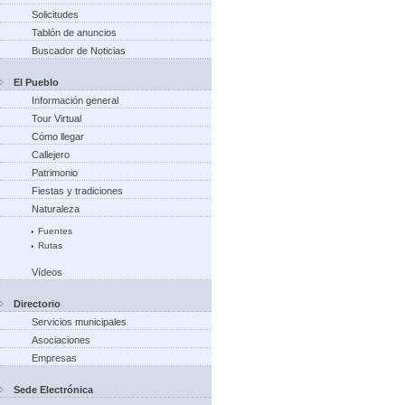
Solicitudes
Tablón de anuncios
Buscador de Noticias
El Pueblo
Información general
Tour Virtual
Cómo llegar
Callejero
Patrimonio
Fiestas y tradiciones
Naturaleza
Fuentes
Rutas
Vídeos
Directorio
Servicios municipales
Asociaciones
Empresas
Sede Electrónica