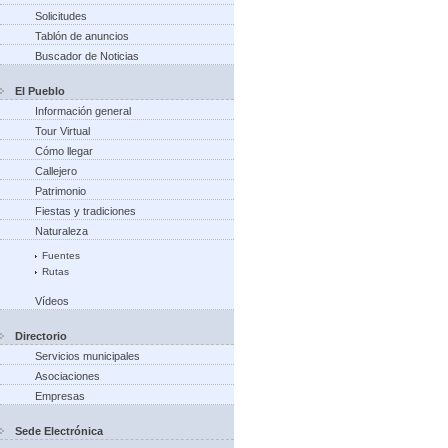
Solicitudes
Tablón de anuncios
Buscador de Noticias
El Pueblo
Información general
Tour Virtual
Cómo llegar
Callejero
Patrimonio
Fiestas y tradiciones
Naturaleza
Fuentes
Rutas
Vídeos
Directorio
Servicios municipales
Asociaciones
Empresas
Sede Electrónica