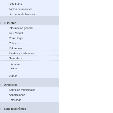
Solicitudes
Tablón de anuncios
Buscador de Noticias
El Pueblo
Información general
Tour Virtual
Cómo llegar
Callejero
Patrimonio
Fiestas y tradiciones
Naturaleza
Fuentes
Rutas
Vídeos
Directorio
Servicios municipales
Asociaciones
Empresas
Sede Electrónica