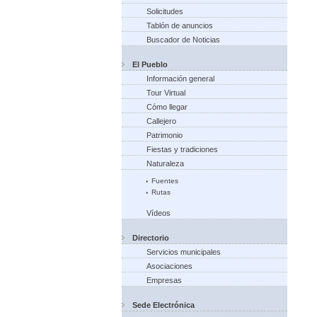
Solicitudes
Tablón de anuncios
Buscador de Noticias
El Pueblo
Información general
Tour Virtual
Cómo llegar
Callejero
Patrimonio
Fiestas y tradiciones
Naturaleza
Fuentes
Rutas
Vídeos
Directorio
Servicios municipales
Asociaciones
Empresas
Sede Electrónica