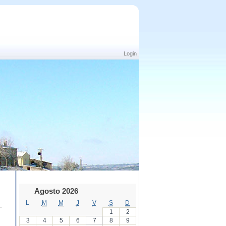
Login
Agosto 2026
L
M
M
J
V
S
D
1
2
3
4
5
6
7
8
9