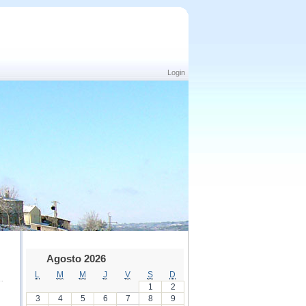
Login
Agosto 2026
L
M
M
J
V
S
D
1
2
3
4
5
6
7
8
9