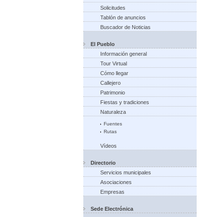
Solicitudes
Tablón de anuncios
Buscador de Noticias
El Pueblo
Información general
Tour Virtual
Cómo llegar
Callejero
Patrimonio
Fiestas y tradiciones
Naturaleza
Fuentes
Rutas
Vídeos
Directorio
Servicios municipales
Asociaciones
Empresas
Sede Electrónica