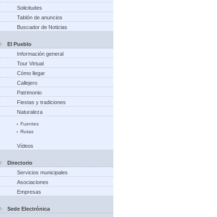
Solicitudes
Tablón de anuncios
Buscador de Noticias
El Pueblo
Información general
Tour Virtual
Cómo llegar
Callejero
Patrimonio
Fiestas y tradiciones
Naturaleza
Fuentes
Rutas
Vídeos
Directorio
Servicios municipales
Asociaciones
Empresas
Sede Electrónica