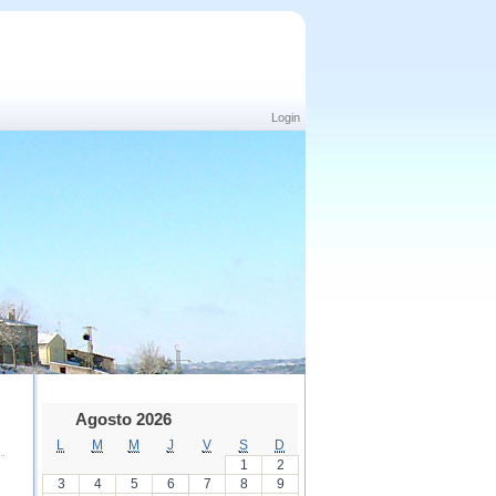
Login
Agosto 2026
L
M
M
J
V
S
D
1
2
3
4
5
6
7
8
9