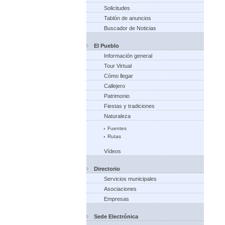
Solicitudes
Tablón de anuncios
Buscador de Noticias
El Pueblo
Información general
Tour Virtual
Cómo llegar
Callejero
Patrimonio
Fiestas y tradiciones
Naturaleza
Fuentes
Rutas
Vídeos
Directorio
Servicios municipales
Asociaciones
Empresas
Sede Electrónica