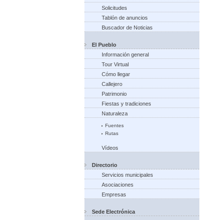
Solicitudes
Tablón de anuncios
Buscador de Noticias
El Pueblo
Información general
Tour Virtual
Cómo llegar
Callejero
Patrimonio
Fiestas y tradiciones
Naturaleza
Fuentes
Rutas
Vídeos
Directorio
Servicios municipales
Asociaciones
Empresas
Sede Electrónica