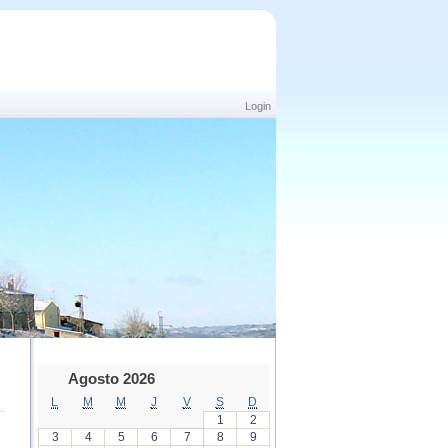
Login
Agosto 2026
L
M
M
J
V
S
D
1
2
3
4
5
6
7
8
9