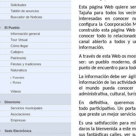
Solicitudes
Esta página Web quiere ser
Tablón de anuncios
Tajuña para todos los vecin
Buscador de Noticias
interesadas en conocer n
configura la Coorporación M
El Pueblo
construido esta página Web
Información general
conocer todo lo relacionad
Tour Virtual
canal abierto a todos y 
Cómo llegar
información.
Callejero
A través de esta Web os mos
Patrimonio
ser: un pueblo moderno, di
Fiestas y tradiciones
punto de encuentro para tod
Naturaleza
La información debe ser ágil
Fuentes
información de las actividad
Rutas
el mundo pueda conocer 
Vídeos
administrativa, cultural, turís
Directorio
En definitiva, querem
Servicios municipales
todo
participativo. Un port
que preste un mejor servicio
Asociaciones
Empresas
Es una satisfacción para m
daros la bienvenida a este m
Sede Electrónica
sus fantásticas calles, ver 