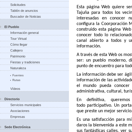
Solicitudes
Esta página Web quiere ser
Tablón de anuncios
Tajuña para todos los vecin
Buscador de Noticias
interesadas en conocer n
configura la Coorporación M
El Pueblo
construido esta página Web
Información general
conocer todo lo relacionad
Tour Virtual
canal abierto a todos y 
Cómo llegar
información.
Callejero
A través de esta Web os mos
Patrimonio
ser: un pueblo moderno, di
Fiestas y tradiciones
punto de encuentro para tod
Naturaleza
La información debe ser ágil
Fuentes
información de las actividad
Rutas
el mundo pueda conocer 
Vídeos
administrativa, cultural, turís
Directorio
En definitiva, querem
Servicios municipales
todo
participativo. Un port
que preste un mejor servicio
Asociaciones
Empresas
Es una satisfacción para m
daros la bienvenida a este m
Sede Electrónica
sus fantásticas calles, ver 