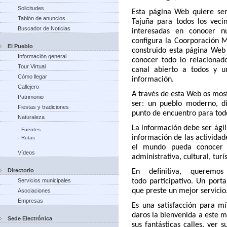
Solicitudes
Esta página Web quiere ser
Tablón de anuncios
Tajuña para todos los vecin
Buscador de Noticias
interesadas en conocer n
configura la Coorporación M
El Pueblo
construido esta página Web
Información general
conocer todo lo relacionad
Tour Virtual
canal abierto a todos y 
Cómo llegar
información.
Callejero
A través de esta Web os mos
Patrimonio
ser: un pueblo moderno, di
Fiestas y tradiciones
punto de encuentro para tod
Naturaleza
La información debe ser ágil
Fuentes
información de las actividad
Rutas
el mundo pueda conocer 
Vídeos
administrativa, cultural, turís
Directorio
En definitiva, querem
Servicios municipales
todo
participativo. Un port
que preste un mejor servicio
Asociaciones
Empresas
Es una satisfacción para m
daros la bienvenida a este m
Sede Electrónica
sus fantásticas calles, ver 