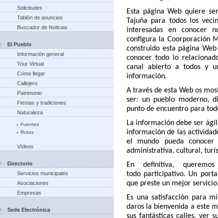
Solicitudes
Esta página Web quiere ser
Tablón de anuncios
Tajuña para todos los vecin
Buscador de Noticias
interesadas en conocer n
configura la Coorporación M
El Pueblo
construido esta página Web
Información general
conocer todo lo relacionad
Tour Virtual
canal abierto a todos y 
Cómo llegar
información.
Callejero
A través de esta Web os mos
Patrimonio
ser: un pueblo moderno, di
Fiestas y tradiciones
punto de encuentro para tod
Naturaleza
La información debe ser ágil
Fuentes
información de las actividad
Rutas
el mundo pueda conocer 
Vídeos
administrativa, cultural, turís
Directorio
En definitiva, querem
Servicios municipales
todo
participativo. Un port
que preste un mejor servicio
Asociaciones
Empresas
Es una satisfacción para m
daros la bienvenida a este m
Sede Electrónica
sus fantásticas calles, ver 