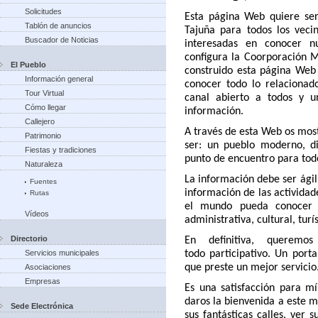
Solicitudes
Esta página Web quiere ser
Tablón de anuncios
Tajuña para todos los vecin
Buscador de Noticias
interesadas en conocer n
configura la Coorporación M
El Pueblo
construido esta página Web
Información general
conocer todo lo relacionad
Tour Virtual
canal abierto a todos y 
Cómo llegar
información.
Callejero
A través de esta Web os mos
Patrimonio
ser: un pueblo moderno, di
Fiestas y tradiciones
punto de encuentro para tod
Naturaleza
La información debe ser ágil
Fuentes
información de las actividad
Rutas
el mundo pueda conocer 
Vídeos
administrativa, cultural, turís
Directorio
En definitiva, querem
Servicios municipales
todo
participativo. Un port
que preste un mejor servicio
Asociaciones
Empresas
Es una satisfacción para m
daros la bienvenida a este m
Sede Electrónica
sus fantásticas calles, ver 