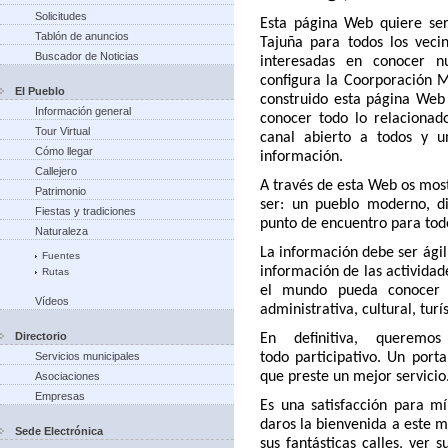
Solicitudes
Esta página Web quiere ser
Tablón de anuncios
Tajuña para todos los vecin
Buscador de Noticias
interesadas en conocer n
configura la Coorporación M
El Pueblo
construido esta página Web
Información general
conocer todo lo relacionad
Tour Virtual
canal abierto a todos y 
Cómo llegar
información.
Callejero
A través de esta Web os mos
Patrimonio
ser: un pueblo moderno, di
Fiestas y tradiciones
punto de encuentro para tod
Naturaleza
La información debe ser ágil
Fuentes
información de las actividad
Rutas
el mundo pueda conocer 
Vídeos
administrativa, cultural, turís
Directorio
En definitiva, querem
Servicios municipales
todo
participativo. Un port
que preste un mejor servicio
Asociaciones
Empresas
Es una satisfacción para m
daros la bienvenida a este m
Sede Electrónica
sus fantásticas calles, ver 