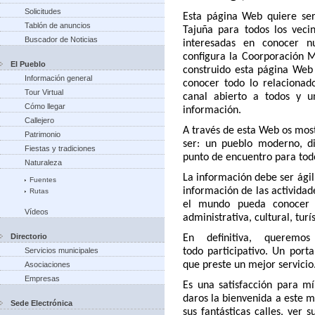
Solicitudes
Esta página Web quiere ser
Tablón de anuncios
Tajuña para todos los vecin
Buscador de Noticias
interesadas en conocer n
configura la Coorporación M
El Pueblo
construido esta página Web
Información general
conocer todo lo relacionad
Tour Virtual
canal abierto a todos y 
Cómo llegar
información.
Callejero
A través de esta Web os mos
Patrimonio
ser: un pueblo moderno, di
Fiestas y tradiciones
punto de encuentro para tod
Naturaleza
La información debe ser ágil
Fuentes
información de las actividad
Rutas
el mundo pueda conocer 
Vídeos
administrativa, cultural, turís
Directorio
En definitiva, querem
Servicios municipales
todo
participativo. Un port
que preste un mejor servicio
Asociaciones
Empresas
Es una satisfacción para m
daros la bienvenida a este m
Sede Electrónica
sus fantásticas calles, ver 