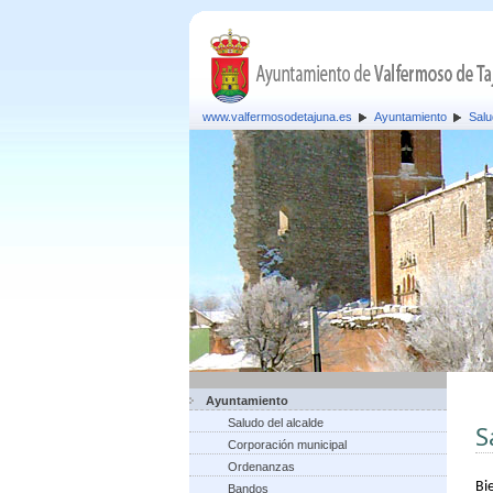
www.valfermosodetajuna.es
Ayuntamiento
Salu
Ayuntamiento
Saludo del alcalde
S
Corporación municipal
Ordenanzas
B
i
Bandos