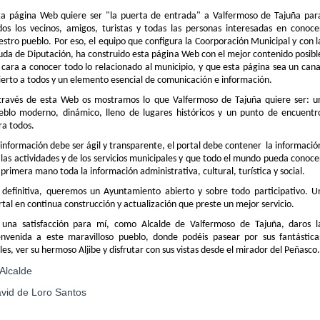
ta página Web quiere ser "la puerta de entrada" a Valfermoso de Tajuña par
dos los vecinos, amigos, turistas y todas las personas interesadas en conoce
estro pueblo. Por eso, el equipo que configura la Coorporación Municipal y con l
uda de Diputación, ha construido esta página Web con el mejor contenido posibl
 cara a conocer todo lo relacionado al municipio, y que esta página sea un cana
ierto a todos y un elemento esencial de comunicación e información.
través de esta Web os mostramos lo que Valfermoso de Tajuña quiere ser: u
eblo moderno, dinámico, lleno de lugares históricos y un punto de encuentr
ra todos.
 información debe ser ágil y transparente, el portal debe contener la informació
 las actividades y de los servicios municipales y que todo el mundo pueda conoce
 primera mano toda la información administrativa, cultural, turística y social.
 definitiva, queremos un Ayuntamiento abierto
y sobre todo
participativo. U
rtal en continua construcción y actualización que preste un mejor servicio.
 una satisfacción para mí, como Alcalde de Valfermoso de Tajuña, daros l
envenida a este maravilloso pueblo, donde podéis pasear por sus fantástica
lles, ver su hermoso Aljibe y disfrutar con sus vistas desde el mirador del Peñasco.
 Alcalde
vid de Loro Santos