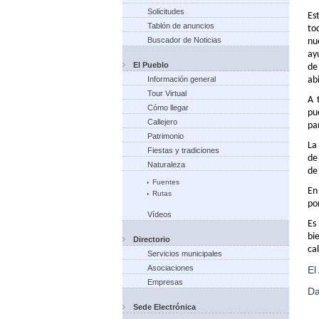
Solicitudes
Es
Tablón de anuncios
to
Buscador de Noticias
nu
ay
El Pueblo
de
Información general
ab
Tour Virtual
A 
Cómo llegar
pu
Callejero
pa
Patrimonio
La
Fiestas y tradiciones
de
Naturaleza
de
Fuentes
En
Rutas
po
Vídeos
Es
bi
Directorio
ca
Servicios municipales
Asociaciones
El
Empresas
Da
Sede Electrónica