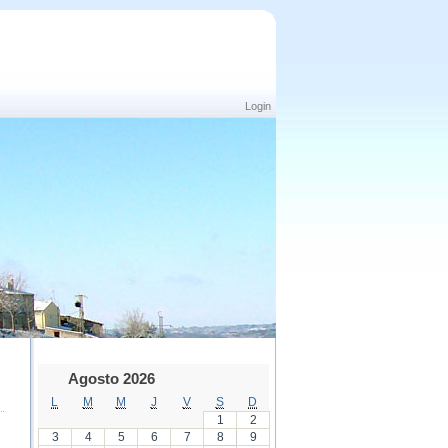
Login
Agosto 2026
L
M
M
J
V
S
D
1
2
3
4
5
6
7
8
9