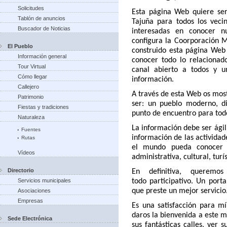
Solicitudes
Esta página Web quiere ser
Tablón de anuncios
Tajuña para todos los vecin
Buscador de Noticias
interesadas en conocer n
configura la Coorporación M
El Pueblo
construido esta página Web
Información general
conocer todo lo relacionad
Tour Virtual
canal abierto a todos y 
Cómo llegar
información.
Callejero
A través de esta Web os mos
Patrimonio
ser: un pueblo moderno, di
Fiestas y tradiciones
punto de encuentro para tod
Naturaleza
La información debe ser ágil
Fuentes
información de las actividad
Rutas
el mundo pueda conocer 
Vídeos
administrativa, cultural, turís
Directorio
En definitiva, querem
Servicios municipales
todo
participativo. Un port
que preste un mejor servicio
Asociaciones
Empresas
Es una satisfacción para m
daros la bienvenida a este m
Sede Electrónica
sus fantásticas calles, ver 