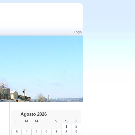
Login
Agosto 2026
L
M
M
J
V
S
D
1
2
3
4
5
6
7
8
9