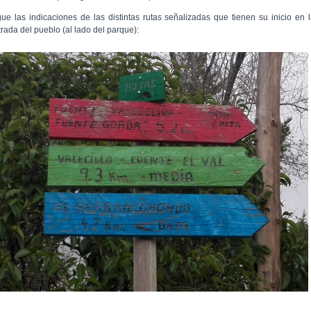
gue las indicaciones de las distintas rutas señalizadas que tienen su inicio en 
trada del pueblo (al lado del parque):