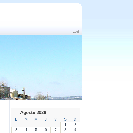
Login
Agosto 2026
L
M
M
J
V
S
D
1
2
3
4
5
6
7
8
9