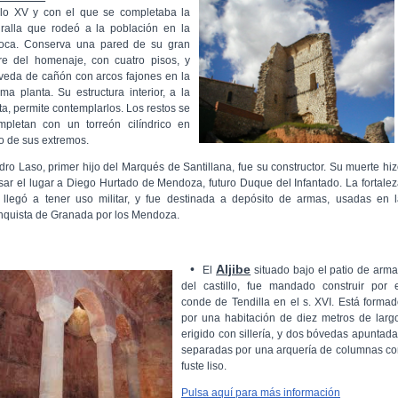
glo XV y con el que se completaba la
ralla que rodeó a la población en la
oca. Conserva una pared de su gran
rre del homenaje, con cuatro pisos, y
veda de cañón con arcos fajones en la
tima planta. Su estructura interior, a la
sta, permite contemplarlos. Los restos se
mpletan con un torreón cilíndrico en
o de sus extremos.
dro Laso, primer hijo del Marqués de Santillana, fue su constructor. Su muerte hi
sar el lugar a Diego Hurtado de Mendoza, futuro Duque del Infantado. La fortale
 llegó a tener uso militar, y fue destinada a depósito de armas, usadas en 
nquista de Granada por los Mendoza.
•
Aljibe
El
situado bajo el patio de arm
del castillo, fue mandado construir por 
conde de Tendilla en el s. XVI. Está forma
por una habitación de diez metros de larg
erigido con sillería, y dos bóvedas apuntad
separadas por una arquería de columnas c
fuste liso.
Pulsa aquí para más información