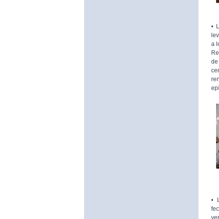
•
le
a l
Re
de
ce
re
ep
• 
fe
ve