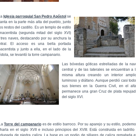
La
Iglesia parroquial San Pedro Apóstol
se
vanta en la parte más alta del pueblo, junto
os restos del castillo. Es un templo de estilo
nacentista (segunda mitad del siglo XVI)
 tres naves, destacando por su anchura la
ntral. El acceso es una bella portada
nacentista y junto a ella, en el lado de la
ístola, se levantó la torre campanario.
Las bóvedas góticas estrelladas de la na
central y de las laterales se encuentran a 
misma altura creando un interior amplio
luminoso y diáfano. Aunque perdió casi tod
sus bienes en la Guerra Civil, en el alt
permanece una gran Cruz de plata repujad
del siglo XVI.
La
Torre del campanario
es de estilo barroco. Por su aparejo y su estilo, podem
charla en el siglo XVII e incluso principios del XVIII. Está construida en ladrillo
rdugada de piedra caliza. La base es un podio de sillares de caliza rematada 