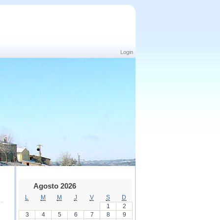
Login
Agosto 2026
L
M
M
J
V
S
D
1
2
3
4
5
6
7
8
9