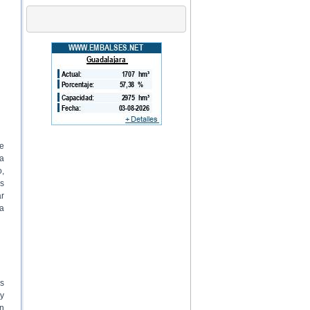
ve
la
,
os
ar
a
os
 y
en