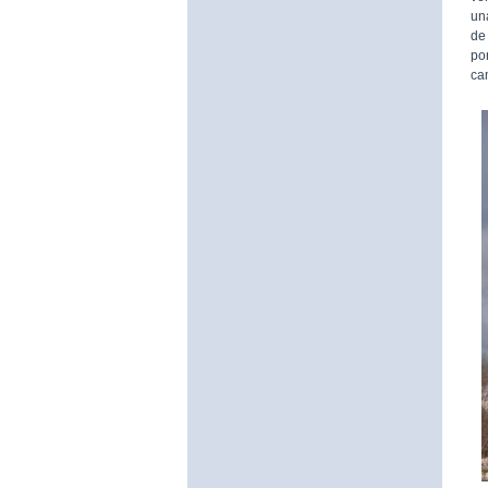
un
de
po
ca