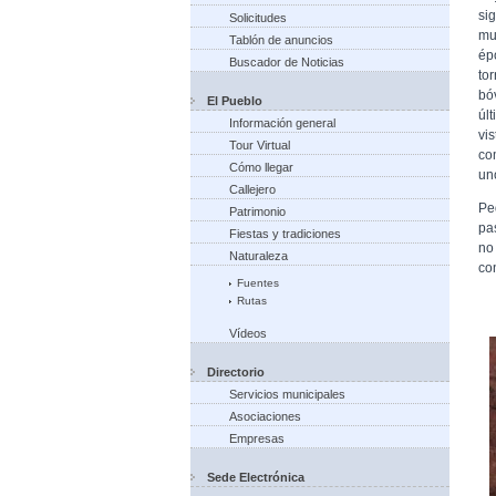
si
Solicitudes
mu
Tablón de anuncios
ép
Buscador de Noticias
to
bó
El Pueblo
úl
Información general
vi
Tour Virtual
co
Cómo llegar
un
Callejero
Pe
Patrimonio
pa
Fiestas y tradiciones
no
Naturaleza
co
Fuentes
Rutas
Vídeos
Directorio
Servicios municipales
Asociaciones
Empresas
Sede Electrónica