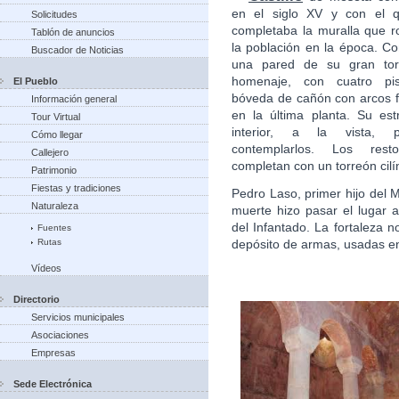
en el siglo XV y con el 
Solicitudes
completaba la muralla que 
Tablón de anuncios
la población en la época. C
Buscador de Noticias
una pared de su gran tor
homenaje, con cuatro pi
El Pueblo
bóveda de cañón con arcos 
Información general
en la última planta. Su est
Tour Virtual
interior, a la vista, p
Cómo llegar
contemplarlos. Los res
Callejero
completan con un torreón cil
Patrimonio
Fiestas y tradiciones
Pedro Laso, primer hijo del M
Naturaleza
muerte hizo pasar el lugar
del Infantado. La fortaleza no
Fuentes
Rutas
depósito de armas, usadas e
Vídeos
Directorio
Servicios municipales
Asociaciones
Empresas
Sede Electrónica