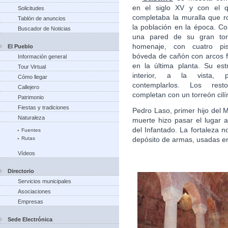
en el siglo XV y con el 
Solicitudes
completaba la muralla que 
Tablón de anuncios
la población en la época. C
Buscador de Noticias
una pared de su gran tor
homenaje, con cuatro pi
El Pueblo
bóveda de cañón con arcos 
Información general
en la última planta. Su est
Tour Virtual
interior, a la vista, p
Cómo llegar
contemplarlos. Los res
Callejero
completan con un torreón cil
Patrimonio
Fiestas y tradiciones
Pedro Laso, primer hijo del M
Naturaleza
muerte hizo pasar el lugar
del Infantado. La fortaleza no
Fuentes
Rutas
depósito de armas, usadas e
Vídeos
Directorio
Servicios municipales
Asociaciones
Empresas
Sede Electrónica