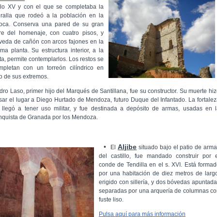
glo XV y con el que se completaba la
ralla que rodeó a la población en la
oca. Conserva una pared de su gran
rre del homenaje, con cuatro pisos, y
veda de cañón con arcos fajones en la
tima planta. Su estructura interior, a la
sta, permite contemplarlos. Los restos se
mpletan con un torreón cilíndrico en
o de sus extremos.
dro Laso, primer hijo del Marqués de Santillana, fue su constructor. Su muerte hi
sar el lugar a Diego Hurtado de Mendoza, futuro Duque del Infantado. La fortale
 llegó a tener uso militar, y fue destinada a depósito de armas, usadas en 
nquista de Granada por los Mendoza.
•
Aljibe
El
situado bajo el patio de arm
del castillo, fue mandado construir por 
conde de Tendilla en el s. XVI. Está forma
por una habitación de diez metros de larg
erigido con sillería, y dos bóvedas apuntad
separadas por una arquería de columnas c
fuste liso.
Pulsa aquí para más información