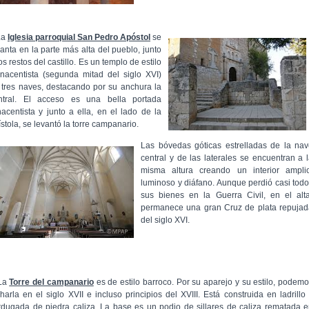
La
Iglesia parroquial San Pedro Apóstol
se
vanta en la parte más alta del pueblo, junto
os restos del castillo. Es un templo de estilo
nacentista (segunda mitad del siglo XVI)
 tres naves, destacando por su anchura la
ntral. El acceso es una bella portada
nacentista y junto a ella, en el lado de la
ístola, se levantó la torre campanario.
Las bóvedas góticas estrelladas de la na
central y de las laterales se encuentran a 
misma altura creando un interior amplio
luminoso y diáfano. Aunque perdió casi tod
sus bienes en la Guerra Civil, en el alt
permanece una gran Cruz de plata repujad
del siglo XVI.
La
Torre del campanario
es de estilo barroco. Por su aparejo y su estilo, podem
charla en el siglo XVII e incluso principios del XVIII. Está construida en ladrillo
rdugada de piedra caliza. La base es un podio de sillares de caliza rematada 