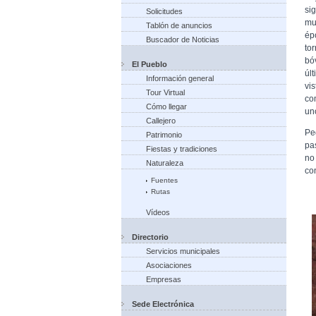
si
Solicitudes
mu
Tablón de anuncios
ép
Buscador de Noticias
to
bó
El Pueblo
úl
Información general
vi
Tour Virtual
co
Cómo llegar
un
Callejero
Pe
Patrimonio
pa
Fiestas y tradiciones
no
Naturaleza
co
Fuentes
Rutas
Vídeos
Directorio
Servicios municipales
Asociaciones
Empresas
Sede Electrónica