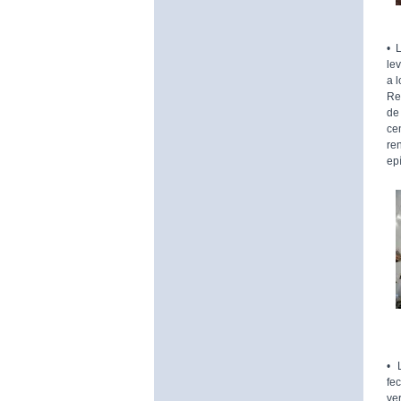
•
le
a l
Re
de
ce
re
ep
• 
fe
ve