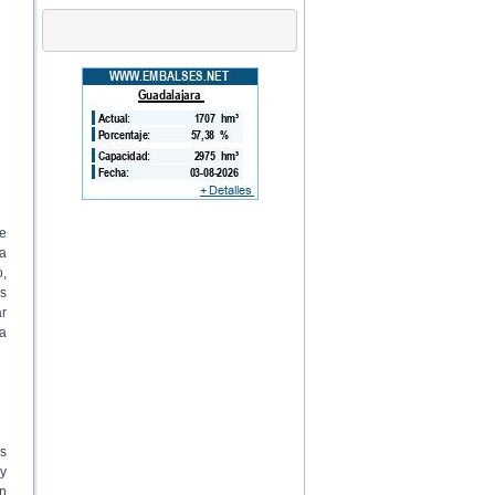
ve
la
,
os
ar
a
os
 y
en