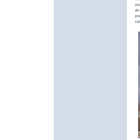
un
de
po
ca