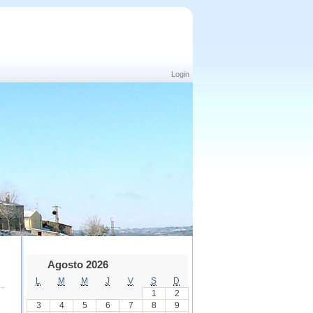
Login
Agosto 2026
L
M
M
J
V
S
D
1
2
3
4
5
6
7
8
9