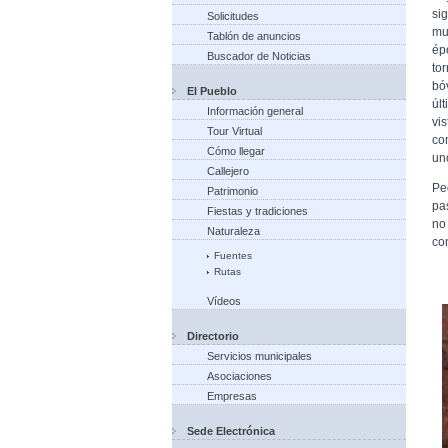
si
Solicitudes
mu
Tablón de anuncios
ép
Buscador de Noticias
to
bó
El Pueblo
úl
Información general
vi
Tour Virtual
co
Cómo llegar
un
Callejero
Pe
Patrimonio
pa
Fiestas y tradiciones
no
Naturaleza
co
Fuentes
Rutas
Vídeos
Directorio
Servicios municipales
Asociaciones
Empresas
Sede Electrónica