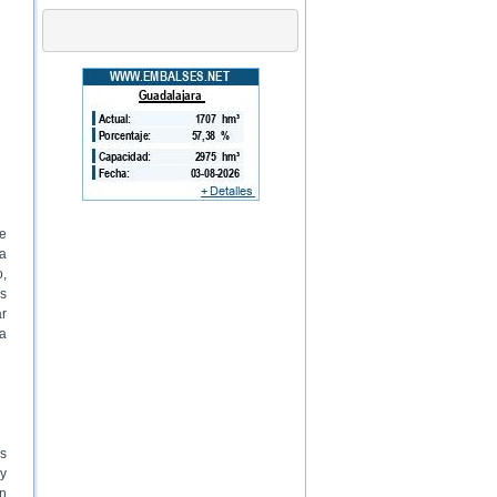
ve
la
,
os
ar
a
os
 y
en