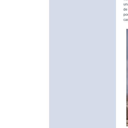
un
de
po
ca