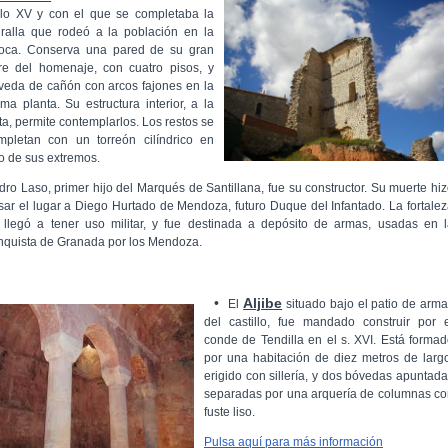
glo XV y con el que se completaba la
ralla que rodeó a la población en la
oca. Conserva una pared de su gran
rre del homenaje, con cuatro pisos, y
veda de cañón con arcos fajones en la
tima planta. Su estructura interior, a la
sta, permite contemplarlos. Los restos se
mpletan con un torreón cilíndrico en
o de sus extremos.
dro Laso, primer hijo del Marqués de Santillana, fue su constructor. Su muerte hi
sar el lugar a Diego Hurtado de Mendoza, futuro Duque del Infantado. La fortale
 llegó a tener uso militar, y fue destinada a depósito de armas, usadas en 
nquista de Granada por los Mendoza.
•
Aljibe
El
situado bajo el patio de arm
del castillo, fue mandado construir por 
conde de Tendilla en el s. XVI. Está forma
por una habitación de diez metros de larg
erigido con sillería, y dos bóvedas apuntad
separadas por una arquería de columnas c
fuste liso.
Pulsa aquí para más información