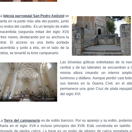
La
Iglesia parroquial San Pedro Apóstol
se
vanta en la parte más alta del pueblo, junto
os restos del castillo. Es un templo de estilo
nacentista (segunda mitad del siglo XVI)
 tres naves, destacando por su anchura la
ntral. El acceso es una bella portada
nacentista y junto a ella, en el lado de la
ístola, se levantó la torre campanario.
Las bóvedas góticas estrelladas de la na
central y de las laterales se encuentran a 
misma altura creando un interior amplio
luminoso y diáfano. Aunque perdió casi tod
sus bienes en la Guerra Civil, en el alt
permanece una gran Cruz de plata repujad
del siglo XVI.
La
Torre del campanario
es de estilo barroco. Por su aparejo y su estilo, podem
charla en el siglo XVII e incluso principios del XVIII. Está construida en ladrillo
rdugada de piedra caliza. La base es un podio de sillares de caliza rematada 