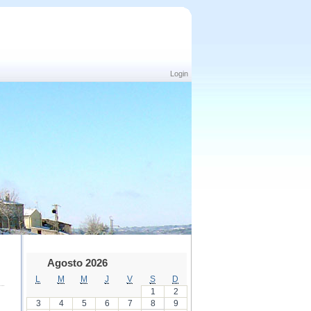
Login
Agosto 2026
L
M
M
J
V
S
D
1
2
3
4
5
6
7
8
9