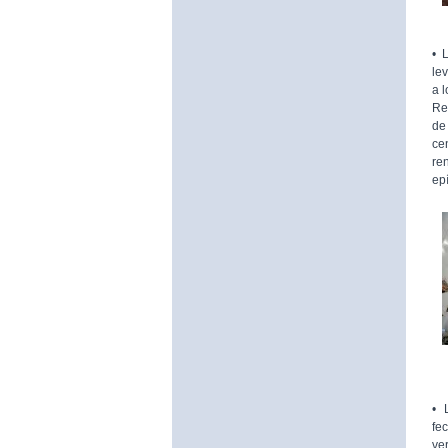
•
le
a l
Re
de
ce
re
ep
• 
fe
ve