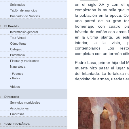
en el siglo XV y con el 
Solicitudes
completaba la muralla que 
Tablón de anuncios
la población en la época. C
Buscador de Noticias
una pared de su gran tor
homenaje, con cuatro pi
El Pueblo
bóveda de cañón con arcos 
Información general
en la última planta. Su est
Tour Virtual
interior, a la vista, p
Cómo llegar
contemplarlos. Los res
Callejero
completan con un torreón cil
Patrimonio
Fiestas y tradiciones
Pedro Laso, primer hijo del M
Naturaleza
muerte hizo pasar el lugar
del Infantado. La fortaleza no
Fuentes
Rutas
depósito de armas, usadas e
Vídeos
Directorio
Servicios municipales
Asociaciones
Empresas
Sede Electrónica