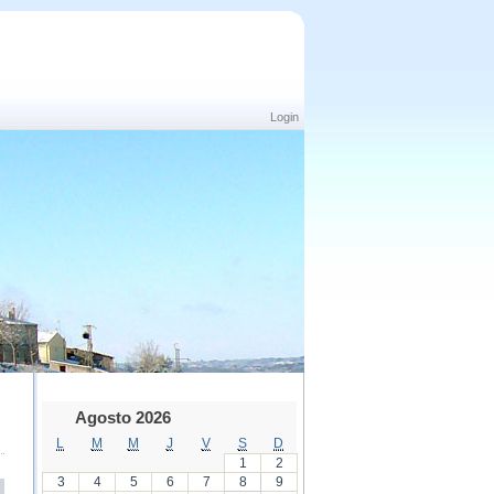
Login
Agosto 2026
L
M
M
J
V
S
D
1
2
3
4
5
6
7
8
9