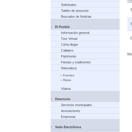
Solicitudes
Tablón de anuncios
Buscador de Noticias
El Pueblo
Información general
Tour Virtual
Cómo llegar
Callejero
Mo
Patrimonio
Fiestas y tradiciones
Naturaleza
Fuentes
Rutas
Vídeos
Directorio
Servicios municipales
Asociaciones
Empresas
Sede Electrónica