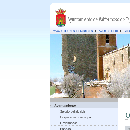
www.valfermosodetajuna.es
Ayuntamiento
Ord
Ayuntamiento
Saludo del alcalde
O
Corporación municipal
Ordenanzas
Bandos
T