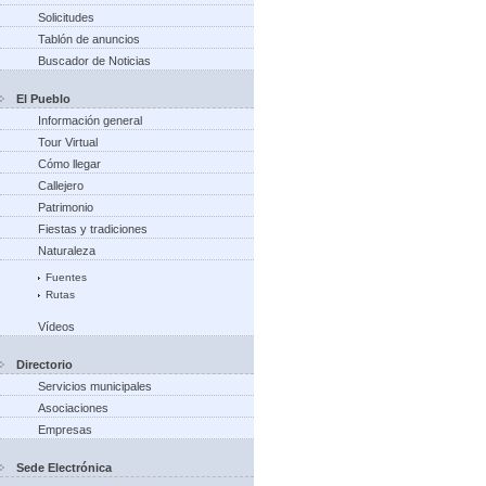
Solicitudes
Tablón de anuncios
Buscador de Noticias
El Pueblo
Información general
Tour Virtual
Cómo llegar
Callejero
Patrimonio
Fiestas y tradiciones
Naturaleza
Fuentes
Rutas
Vídeos
Directorio
Servicios municipales
Asociaciones
Empresas
Sede Electrónica