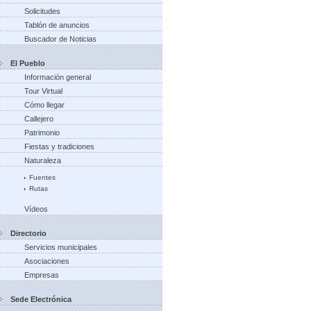
Solicitudes
Tablón de anuncios
Buscador de Noticias
El Pueblo
Información general
Tour Virtual
Cómo llegar
Callejero
Patrimonio
Fiestas y tradiciones
Naturaleza
Fuentes
Rutas
Vídeos
Directorio
Servicios municipales
Asociaciones
Empresas
Sede Electrónica