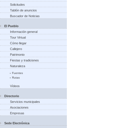
Solicitudes
Tablón de anuncios
Buscador de Noticias
El Pueblo
Información general
Tour Virtual
Cómo llegar
Callejero
Patrimonio
Fiestas y tradiciones
Naturaleza
Fuentes
Rutas
Vídeos
Directorio
Servicios municipales
Asociaciones
Empresas
Sede Electrónica