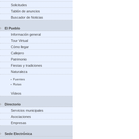
Solicitudes
Tablón de anuncios
Buscador de Noticias
El Pueblo
Información general
Tour Virtual
Cómo llegar
Callejero
Patrimonio
Fiestas y tradiciones
Naturaleza
Fuentes
Rutas
Vídeos
Directorio
Servicios municipales
Asociaciones
Empresas
Sede Electrónica