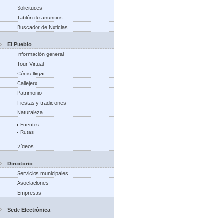
Solicitudes
Tablón de anuncios
Buscador de Noticias
El Pueblo
Información general
Tour Virtual
Cómo llegar
Callejero
Patrimonio
Fiestas y tradiciones
Naturaleza
Fuentes
Rutas
Vídeos
Directorio
Servicios municipales
Asociaciones
Empresas
Sede Electrónica