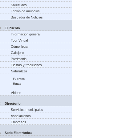
Solicitudes
Tablón de anuncios
Buscador de Noticias
El Pueblo
Información general
Tour Virtual
Cómo llegar
Callejero
Patrimonio
Fiestas y tradiciones
Naturaleza
Fuentes
Rutas
Vídeos
Directorio
Servicios municipales
Asociaciones
Empresas
Sede Electrónica