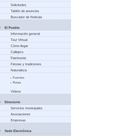
Solicitudes
Tablón de anuncios
Buscador de Noticias
El Pueblo
Información general
Tour Virtual
Cómo llegar
Callejero
Patrimonio
Fiestas y tradiciones
Naturaleza
Fuentes
Rutas
Vídeos
Directorio
Servicios municipales
Asociaciones
Empresas
Sede Electrónica