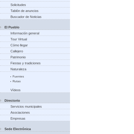
Solicitudes
Tablón de anuncios
Buscador de Noticias
El Pueblo
Información general
Tour Virtual
Cómo llegar
Callejero
Patrimonio
Fiestas y tradiciones
Naturaleza
Fuentes
Rutas
Vídeos
Directorio
Servicios municipales
Asociaciones
Empresas
Sede Electrónica